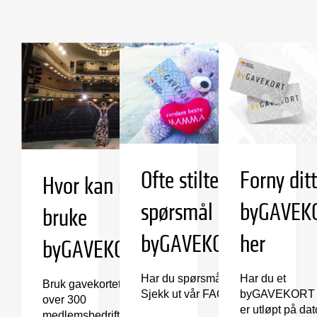
Ofte stilte
Forny ditt
Hvor kan man
spørsmål om
byGAVEK
bruke
byGAVEKORT
her
byGAVEKORT?
Har du spørsmål?
Har du et
Bruk gavekortet hos
Sjekk ut vår FAQ.
byGAVEKORT
over 300
er utløpt på da
medlemsbedrifter i