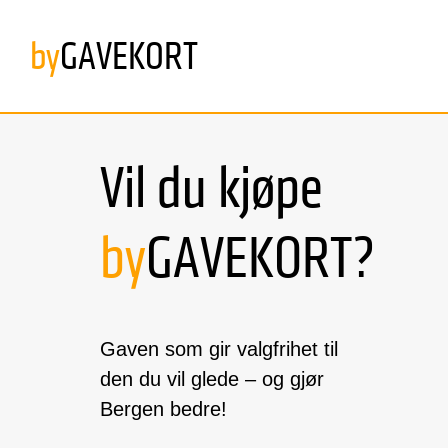
by
GAVEKORT
Jeg vil kjøpe gavekort
Vil du kjøpe
Jeg har fått gavekort
by
GAVEKORT?
Sjekk saldo
Forny ditt byGAVEKORT
Gaven som gir valgfrihet til
Ofte stilte spørsmål
den du vil glede – og gjør
Bergen bedre!
Kontakt oss